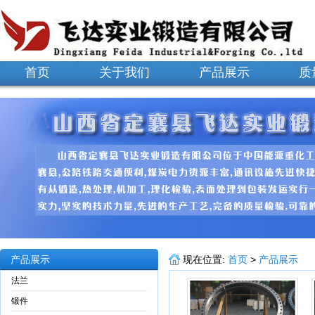
首页
关于我们
产品展示
质
产品展示
现在位置:
首页
>
产品展示
法兰
锻件